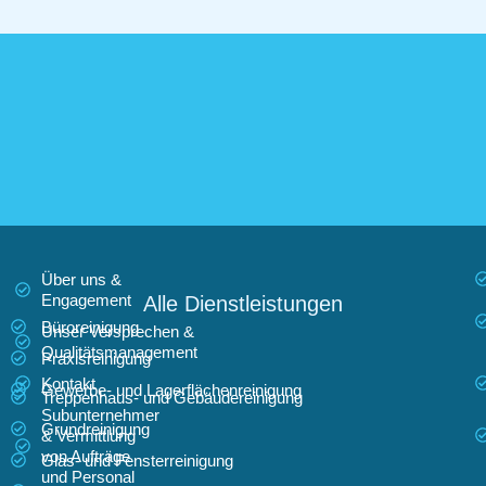
Über uns &
Engagement
Alle Dienstleistungen
Büroreinigung
Unser Versprechen &
Qualitätsmanagement
Praxisreinigung
Kontakt
Gewerbe- und Lagerflächenreinigung
Treppenhaus- und Gebäudereinigung
Subunternehmer
Grundreinigung
& Vermittlung
von Aufträge
Glas- und Fensterreinigung
und Personal